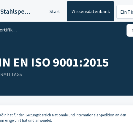
Hergarten GmbH Stahlspedition
Start
Wissensdatenbank
Ein Ti
IN EN ISO 9001:2015
DIN EN ISO 9001:2015
VORMITTAGS
öln hat für den Geltungsbereich Nationale und internationale Spedition an den
m eingeführt hat und anwendet.